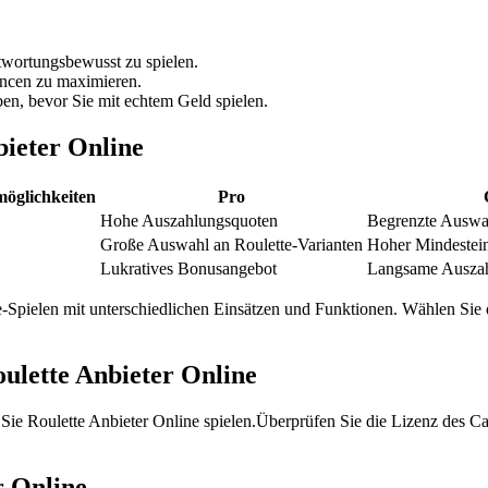
ntwortungsbewusst zu spielen.
ncen zu maximieren.
en, bevor Sie mit echtem Geld spielen.
bieter Online
möglichkeiten
Pro
Hohe Auszahlungsquoten
Begrenzte Auswah
Große Auswahl an Roulette-Varianten
Hoher Mindestein
Lukratives Bonusangebot
Langsame Auszah
-Spielen mit unterschiedlichen Einsätzen und Funktionen. Wählen Sie d
oulette Anbieter Online
bevor Sie Roulette Anbieter Online spielen.Überprüfen Sie die Lizenz des
r Online