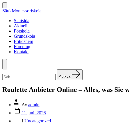
Hoppa
till
Slå
Särö Montessoriskola
på/av
innehåll
sök
Startsida
Aktuellt
Förskola
Grundskola
Fritidshem
Förening
Kontakt
Meny
Sök
efter:
Skicka
Roulette Anbieter Online – Alles, was Sie 
Inläggsförfattare
Av
admin
Inläggsdatum
11 juni, 2026
Kategorier
I
Uncategorized