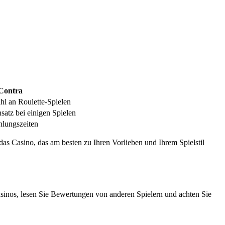
Contra
l an Roulette-Spielen
satz bei einigen Spielen
lungszeiten
as Casino, das am besten zu Ihren Vorlieben und Ihrem Spielstil
 Casinos, lesen Sie Bewertungen von anderen Spielern und achten Sie