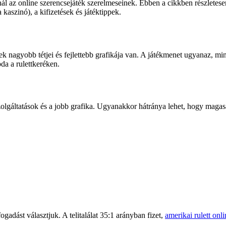
ál az online szerencsejáték szerelmeseinek. Ebben a cikkben részletesen
kaszinó), a kifizetések és játéktippek.
 nagyobb tétjei és fejlettebb grafikája van. A játékmenet ugyanaz, min
da a rulettkeréken.
 szolgáltatások és a jobb grafika. Ugyanakkor hátránya lehet, hogy mag
gadást választjuk. A telitalálat 35:1 arányban fizet,
amerikai rulett onli