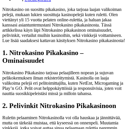
Nitrokasino on suosittu pikakasino, joka tarjoaa laajan valikoiman
pelejä, mukaan lukien suosittuja kasinopelejä kuten ruletti. Olen
viettänyt yli 15 vuotta pelaten online-rulettia, ja haluan jakaa
kanssasi asiantuntemustani Nitrokasino pikakasinosta. Tässä
artikkelissa käyn läpi Nitrokasino pikakasinon ominaisuudet,
pelivinkit, vertailut muihin
kasinoihin, sekä vinkkejä voittamiseen.
Lue lisää saadaksesi kattavan käsityksen Nitrokasino pikakasinosta!
1. Nitrokasino Pikakasino –
Ominaisuudet
Nitrokasino Pikakasino tarjoaa pelaajilleen nopean ja sujuvan
pelikokemuksen ilman rekisteröitymistä. Kasinolla on laaja
valikoima pelejä eri pelitoimittajilta, kuten NetEnt, Microgaming ja
Play’n GO. Pelit ovat helppokäyttöisiä ja responsiivisia, joten voit
nauttia suosikkipeleistäsi missä ja milloin tahansa.
2. Pelivinkit Nitrokasino Pikakasinoon
Ruletin pelaaminen Nitrokasinolla voi olla hauskaa ja jännittävää,
mutta on tärkeää muistaa, että kyseessä on onnenpeli. Muutamia
vinkkejä, jotka voivat auttaa sinua pelaamaan rulettia paremmin